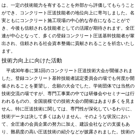
は、一定の技術能力を有することを外部から評価してもらうこと
ができ、コンクリート圧送技能者の地位向上に寄与しました。名
実ともにコンクリート施工現場の中心的な存在になることがで
き、今後も信頼される技能者としての活躍が期待されます。全圧
連が中心となって、多くの登録コンクリート圧送基幹技能者が輩
出され、信頼される社会資本整備に貢献されることを祈念いたし
ます。
技術力向上に向けた活動
平成30年春に第1回のコンクリート圧送技術大会が開催されま
した。登録コンクリート基幹技能者認定委員会の場でも何度か開
催されることを要望し、念願の大会でした。学術団体では当然の
技術交流の場ですが、専門工事業の中では研修会やセミナーは行
われるものの、全国規模での技術大会の開催はあまり多くを見ま
せん。特に圧送技術に関しては、専門性が深化しているわりに、
技術データは決して多くはありません。そのような状況におい
て、全圧連の会員企業の努力に加え、建設会社などの支援もあ
り、難易度の高い圧送技術の紹介などが披露されました。技術の