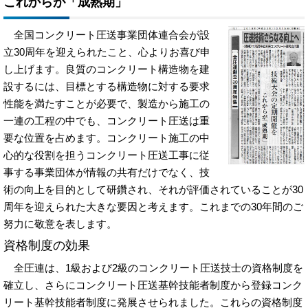
これからが「成熟期」
全国コンクリート圧送事業団体連合会が設
立30周年を迎えられたこと、心よりお喜び申
し上げます。良質のコンクリート構造物を建
設するには、目標とする構造物に対する要求
性能を満たすことが必要で、製造から施工の
一連の工程の中でも、コンクリート圧送は重
要な位置を占めます。コンクリート施工の中
心的な役割を担うコンクリート圧送工事に従
事する事業団体が情報の共有だけでなく、技
術の向上を目的として研鑽され、それが評価されていることが30
周年を迎えられた大きな要因と考えます。これまでの30年間のご
努力に敬意を表します。
資格制度の効果
全圧連は、1級および2級のコンクリート圧送技士の資格制度を
確立し、さらにコンクリート圧送基幹技能者制度から登録コンク
リート基幹技能者制度に発展させられました。これらの資格制度