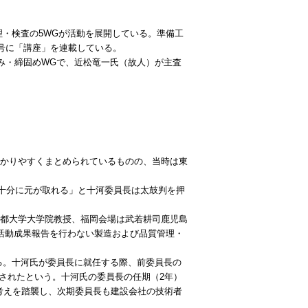
・検査の5WGが活動を展開している。準備工
月号に「講座」を連載している。
み・締固めWGで、近松竜一氏（故人）が主査
かりやすくまとめられているものの、当時は東
十分に元が取れる」と十河委員長は太鼓判を押
京都大学大学院教授、福岡会場は武若耕司鹿児島
活動成果報告を行わない製造および品質管理・
る。十河氏が委員長に就任する際、前委員長の
されたという。十河氏の委員長の任期（2年）
考えを踏襲し、次期委員長も建設会社の技術者