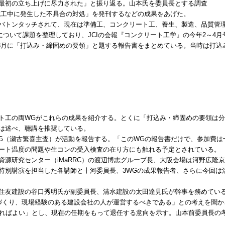
最初の立ち上げに尽力された」と振り返る。山本氏を委員長とする調査
「施工中に発生した不具合の対処」を発刊するなどの成果をあげた。
トンタッチされて、現在は準備工、コンクリート工、養生、製造、品質管理
ついて課題を整理しており、JCIの会報『コンクリート工学』の今年2～4
3月に「打込み・締固めの要領」と題する報告書をまとめている。当時は打込
工の両WGがこれらの成果を紹介する。とくに「打込み・締固めの要領は分
は述べ、聴講を推奨している。
（瀬古繁喜主査）が活動を報告する。「このWGの報告書だけで、参加費は
ート温度の問題や生コンの受入検査の在り方にも触れる予定とされている。
源研究センター（iMaRRC）の渡辺博志グループ長、大阪会場は河野広隆
特別講演を担当した各講師と十河委員長、3WGの成果報告者、さらに今回は
。
住友建設の谷口秀明氏が副委員長、清水建設の太田達見氏が幹事を務めてい
ノづくり、現場経験のある建設会社の人が運営するべきである」との考えを聞か
やればよい」とし、現在の任期をもって退任する意向を示す。山本前委員長の