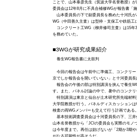
ことで、山本泰彦先生（筑波大学名誉教授）が
委員会は12年8月に不具合補修WGが報告書
山本委員長の下で副委員長を務めた十河氏がバ
WG（中田善久主査）は型枠・支保工や鉄筋工に
コンクリート工WG（柳井修司主査）は15年
を務めていた。
■3WGが研究成果紹介
養生WG報告書に太鼓判
今回の報告会は午前中に準備工、コンクリート
京でしか報告会を開いていない」と十河委員長
報告会の午後の部は特別講演を挟んで養生WG
す。また、パネル討論の中で、暑中のコンクリ
特別講演は東京と仙台が土木研究所先端材料資
大学院教授が行う。パネルディスカッションは
検査の両WGメンバーも交えて行う計画である
基本技術調査委員会は十河委員長の下、三井
山本名誉教授から「JCIの委員会も実際のモ
は今年度まで。再任は妨げないが「2期か3期
がなる可能性が高そうだ。