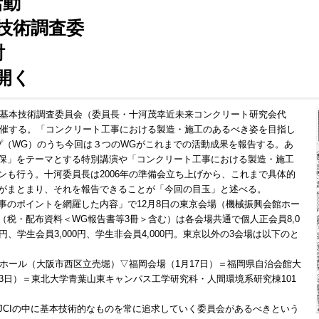
活動
本技術調査委
討
開く
ート基本技術調査委員会（委員長・十河茂幸近未来コンクリート研究会代
を開催する。「コンクリート工事における製造・施工のあるべき姿を目指し
プ（WG）のうち今回は３つのWGがこれまでの活動成果を報告する。あ
保」をテーマとする特別講演や「コンクリート工事における製造・施工
ンも行う。十河委員長は2006年の準備会立ち上げから、これまで具体的
がまとまり、それを報告できることが「今回の目玉」と述べる。
のポイントを網羅した内容」で12月8日の東京会場（機械振興会館ホー
税・配布資料＜WG報告書等3冊＞含む）は各会場共通で個人正会員8,0
万円、学生会員3,000円、学生非会員4,000円。東京以外の3会場は以下のと
ホール（大阪市西区立売堀）▽福岡会場（1月17日）＝福岡県自治会館大
3日）＝東北大学青葉山東キャンパス工学研究科・人間環境系研究棟101
CIの中に基本技術的なものを常に追求していく委員会があるべきという