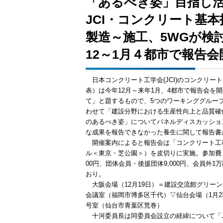
「あるべき姿」目指し
JCI・コンクリート基
製造～施工、5WGが検
12～1月４都市で報告会
日本コンクリート工学会(JCI)のコンクリ
表）は今年12月～来年1月、4都市で報告会
て」と題するもので、5つのワーキンググルー
わせて「建設分野における生産性向上と品質確
のあるべき姿」についてパネルディスカッショ
な成果を報告できなかった養生に関して報告書
開催案内によると報告会は「コンクリート工事
ル＜東京・芝公園＞）を皮切りに実施。参加費（
00円、団体会員・後援団体9,000円、会員外1
おり。
大阪会場（12月19日）＝建設交流館グリーン
会議室（福岡市博多区千代）▽仙台会場（1月2
号室（仙台市青葉区荒巻）
十河委員長は同委員会設立の経緯について「J