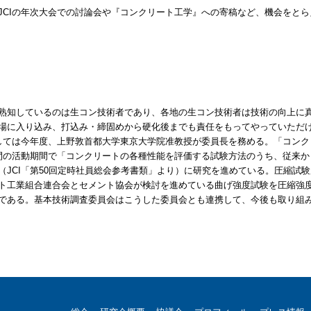
CIの年次大会での討論会や『コンクリート工学』への寄稿など、機会をとら
熟知しているのは生コン技術者であり、各地の生コン技術者は技術の向上に
場に入り込み、打込み・締固めから硬化後までも責任をもってやっていただ
しては今年度、上野敦首都大学東京大学院准教授が委員長を務める。「コンク
間の活動期間で「コンクリートの各種性能を評価する試験方法のうち、従来か
（JCI「第50回定時社員総会参考書類」より）に研究を進めている。圧縮試
ト工業組合連合会とセメント協会が検討を進めている曲げ強度試験を圧縮強
である。基本技術調査委員会はこうした委員会とも連携して、今後も取り組